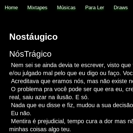
@akafinex / #MadeInTql 
Home
Mixtapes
Músicas
Para Ler
Draws
Nostáugico
NósTrágico
Nem sei se ainda devia te escrever, visto qu
e/ou julgado mal pelo que eu digo ou faço. Vo
Acreditava que eramos nós, mas não existe nós
O problema pra você pode ser que era eu, cre
real, saiu azar na ilusão. E só.
Nada que eu disse e fiz, mudou a sua decisão
Eu não.
Mentira é prejudicial, tempo cura a dor mas 
minhas coisas algo teu.