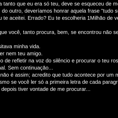
a tanto que eu era só teu, deve se esqueceu de m
do outro, deveríamos honrar aquela frase "tudo su
u te aceitei. Errado? Eu te escolheria 1Milhão de 
ue você, tanto procura, bem, se encontrou não se
itava minha vida.
er nem teu amigo.
de refletir na voz do silêncio e procurar o teu ro
nal. Sem continuação...
 não é assim; acredito que tudo acontece por um m
mo se você ler só a primeira letra de cada parag
epois tiver vontade de me procurar...